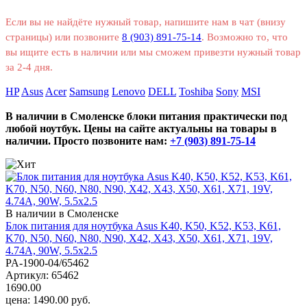
Если вы не найдёте нужный товар, напишите нам в чат (внизу
страницы) или позвоните
8 (903) 891-75-14
. Возможно то, что
вы ищите есть в наличии или мы сможем привезти нужный товар
за 2-4 дня.
HP
Asus
Acer
Samsung
Lenovo
DELL
Toshiba
Sony
MSI
В наличии в Смоленске блоки питания практически под
любой ноутбук. Цены на сайте актуальны на товары в
наличии. Просто позвоните нам:
+7 (903) 891-75-14
В наличии в Смоленске
Блок питания для ноутбука Asus K40, K50, K52, K53, K61,
K70, N50, N60, N80, N90, X42, X43, X50, X61, X71, 19V,
4.74A, 90W, 5.5х2.5
PA-1900-04/65462
Артикул:
65462
1690.00
цена:
1490.00
руб.