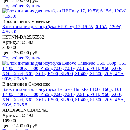
цена:
1990.00
руб.
Подробнее
Купить
В наличии в Смоленске
Блок питания для ноутбука HP Envy 17, 19.5V, 6.15A, 120W,
4.5x3.0
HSTNN-DA25/65582
Артикул:
65582
3190.00
цена:
2690.00
руб.
Подробнее
Купить
В наличии в Смоленске
Блок питания для ноутбука Lenovo ThinkPad T60, T60p, T61,
T400, T400s, T500, Z60m, Z60t, Z61e, Z61m, Z61t, X60, X60s,
X60 Tablet, X61, X61s, R500, SL300, SL400, SL500, 20V, 4.5A,
90W, 7.9х5.5
ADLX90LNC3A/65493
Артикул:
65493
1690.00
цена:
1490.00
руб.