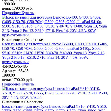
1990.00
цена:
1790.00
руб.
Подробнее
Купить
В наличии в Смоленске
Блок питания для ноутбука Lenovo B5400, G400, G400s, G405,
G50-70, G50-70M, G500, G505, G700, IdeaPad S410p, S500,
S510, S510p, U430, U530, Y40-70, Y40-80, Yoga 13, Yoga 2 13,
Yoga 2 Pro 13, Z510, Z710, Flex 14, 20V, 4.5A, 90W,
прямоугольный
45N0235/65485
Артикул:
65485
1990.00
цена:
1790.00
руб.
Подробнее
Купить
В наличии в Смоленске
Блок питания для ноутбука Lenovo IdeaPad Y310, Y410, Y510,
Y550, Z570, G555, B570, G570, G770, V570, Z500, P500, 20V,