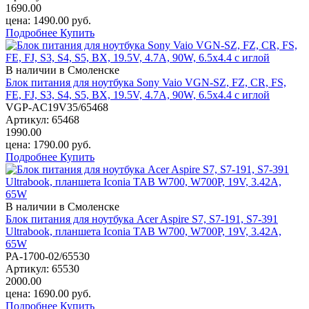
1690.00
цена:
1490.00
руб.
Подробнее
Купить
В наличии в Смоленске
Блок питания для ноутбука Sony Vaio VGN-SZ, FZ, CR, FS,
FE, FJ, S3, S4, S5, BX, 19.5V, 4.7A, 90W, 6.5х4.4 с иглой
VGP-AC19V35/65468
Артикул:
65468
1990.00
цена:
1790.00
руб.
Подробнее
Купить
В наличии в Смоленске
Блок питания для ноутбука Acer Aspire S7, S7-191, S7-391
Ultrabook, планшета Iconia TAB W700, W700P, 19V, 3.42A,
65W
PA-1700-02/65530
Артикул:
65530
2000.00
цена:
1690.00
руб.
Подробнее
Купить