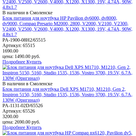
В наличии в Смоленске
Блок питания для ноутбука HP Pavilion dv6000, dv8000,
dv9000, Compaq Presario M2000, 2800, V2000, V2100, V2300,
V2400, V2500, V2600, V4000, X1200, X1300, 19V, 4.74A, 90W,
4.8х1.7
PA-1900-08H2/65515
Артикул:
65515
1690.00
цена:
1490.00
руб.
Подробнее
Купить
В наличии в Смоленске
Блок питания для ноутбука Dell XPS M1710, M1210, Gen 2,
Inspiron 5150, 5160, Studio 1535, 1536, Vostro 3700, 19.5V, 6.7A,
130W (Оригинал)
PA-1131-02D/65526
Артикул:
65526
3200.00
цена:
2690.00
руб.
Подробнее
Купить