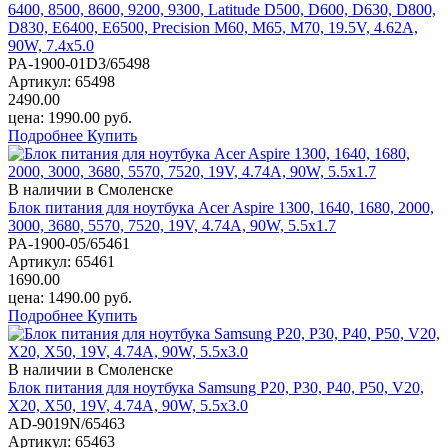
6400, 8500, 8600, 9200, 9300, Latitude D500, D600, D630, D800,
D830, E6400, E6500, Precision M60, M65, M70, 19.5V, 4.62А,
90W, 7.4х5.0
PA-1900-01D3/65498
Артикул:
65498
2490.00
цена:
1990.00
руб.
Подробнее
Купить
В наличии в Смоленске
Блок питания для ноутбука Acer Aspire 1300, 1640, 1680, 2000,
3000, 3680, 5570, 7520, 19V, 4.74A, 90W, 5.5x1.7
PA-1900-05/65461
Артикул:
65461
1690.00
цена:
1490.00
руб.
Подробнее
Купить
В наличии в Смоленске
Блок питания для ноутбука Samsung P20, P30, P40, P50, V20,
X20, X50, 19V, 4.74A, 90W, 5.5х3.0
AD-9019N/65463
Артикул:
65463