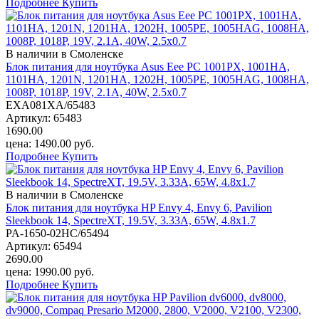
Подробнее
Купить
В наличии в Смоленске
Блок питания для ноутбука Asus Eee PC 1001PX, 1001HA,
1101HA, 1201N, 1201HA, 1202H, 1005PE, 1005HAG, 1008HA,
1008P, 1018P, 19V, 2.1A, 40W, 2.5х0.7
EXA081XA/65483
Артикул:
65483
1690.00
цена:
1490.00
руб.
Подробнее
Купить
В наличии в Смоленске
Блок питания для ноутбука HP Envy 4, Envy 6, Pavilion
Sleekbook 14, SpectreXT, 19.5V, 3.33A, 65W, 4.8х1.7
PA-1650-02HC/65494
Артикул:
65494
2690.00
цена:
1990.00
руб.
Подробнее
Купить