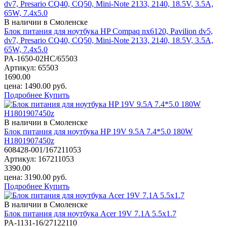
В наличии в Смоленске
Блок питания для ноутбука HP Compaq nx6120, Pavilion dv5,
dv7, Presario CQ40, CQ50, Mini-Note 2133, 2140, 18.5V, 3.5A,
65W, 7.4х5.0
PA-1650-02HC/65503
Артикул:
65503
1690.00
цена:
1490.00
руб.
Подробнее
Купить
В наличии в Смоленске
Блок питания для ноутбука HP 19V 9.5A 7.4*5.0 180W
H1801907450z
608428-001/167211053
Артикул:
167211053
3390.00
цена:
3190.00
руб.
Подробнее
Купить
В наличии в Смоленске
Блок питания для ноутбука Acer 19V 7.1A 5.5x1.7
PA-1131-16/27122110