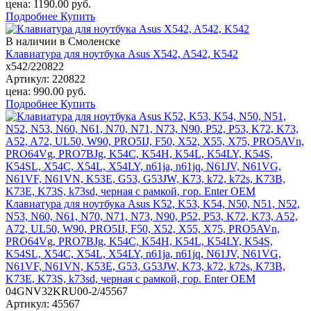
цена:
1190.00
руб.
Подробнее
Купить
В наличии в Смоленске
Клавиатура для ноутбука Asus X542, A542, K542
x542/220822
Артикул:
220822
цена:
990.00
руб.
Подробнее
Купить
Клавиатура для ноутбука Asus K52, K53, K54, N50, N51, N52,
N53, N60, N61, N70, N71, N73, N90, P52, P53, K72, K73, A52,
A72, UL50, W90, PRO5IJ, F50, X52, X55, X75, PRO5AVn,
PRO64Vg, PRO7BJg, K54C, K54H, K54L, K54LY, K54S,
K54SL, X54C, X54L, X54LY, n61ja, n61jq, N61JV, N61VG,
N61VF, N61VN, K53E, G53, G53JW, K73, k72, k72s, K73B,
K73E, K73S, k73sd, черная с рамкой, гор. Enter OEM
04GNV32KRU00-2/45567
Артикул:
45567