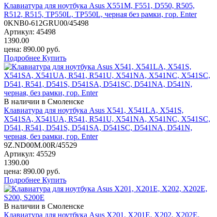
Клавиатура для ноутбука Asus X551M, F551, D550, R505,
R512, R515, TP550L, TP550L, черная без рамки, гор. Enter
0KNB0-612GRU00/45498
Артикул:
45498
1390.00
цена:
890.00
руб.
Подробнее
Купить
В наличии в Смоленске
Клавиатура для ноутбука Asus X541, X541LA, X541S,
X541SA, X541UA, R541, R541U, X541NA, X541NC, X541SC,
D541, R541, D541S, D541SA, D541SC, D541NA, D541N,
черная, без рамки, гор. Enter
9Z.ND00M.00R/45529
Артикул:
45529
1390.00
цена:
890.00
руб.
Подробнее
Купить
В наличии в Смоленске
Клавиатура для ноутбука Asus X201, X201E, X202, X202E,