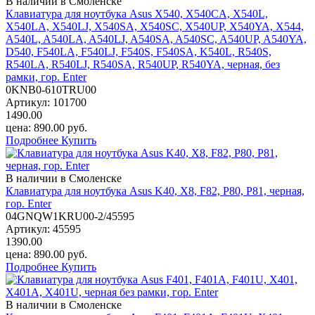
В наличии в Смоленске
Клавиатура для ноутбука Asus X540, X540CA, X540L,
X540LA, X540LJ, X540SA, X540SC, X540UP, X540YA, X544,
A540L, A540LA, A540LJ, A540SA, A540SC, A540UP, A540YA,
D540, F540LA, F540LJ, F540S, F540SA, K540L, R540S,
R540LA, R540LJ, R540SA, R540UP, R540YA, черная, без
рамки, гор. Enter
0KNB0-610TRU00
Артикул:
101700
1490.00
цена:
890.00
руб.
Подробнее
Купить
В наличии в Смоленске
Клавиатура для ноутбука Asus K40, X8, F82, P80, P81, черная,
гор. Enter
04GNQW1KRU00-2/45595
Артикул:
45595
1390.00
цена:
890.00
руб.
Подробнее
Купить
В наличии в Смоленске