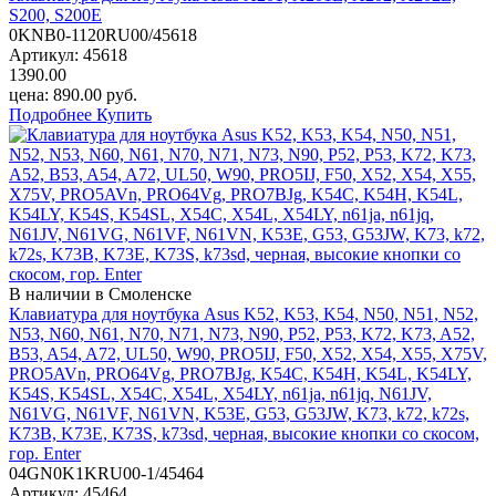
S200, S200E
0KNB0-1120RU00/45618
Артикул:
45618
1390.00
цена:
890.00
руб.
Подробнее
Купить
В наличии в Смоленске
Клавиатура для ноутбука Asus K52, K53, K54, N50, N51, N52,
N53, N60, N61, N70, N71, N73, N90, P52, P53, K72, K73, A52,
B53, A54, A72, UL50, W90, PRO5IJ, F50, X52, X54, X55, X75V,
PRO5AVn, PRO64Vg, PRO7BJg, K54C, K54H, K54L, K54LY,
K54S, K54SL, X54C, X54L, X54LY, n61ja, n61jq, N61JV,
N61VG, N61VF, N61VN, K53E, G53, G53JW, K73, k72, k72s,
K73B, K73E, K73S, k73sd, черная, высокие кнопки со скосом,
гор. Enter
04GN0K1KRU00-1/45464
Артикул:
45464