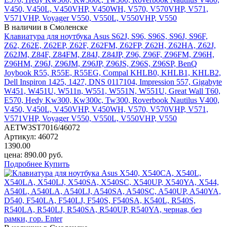
В наличии в Смоленске
Клавиатура для ноутбука Asus S62J, S96, S96S, S96J, S96F,
Z62, Z62E, Z62EP, Z62F, Z62FM, Z62FP, Z62H, Z62HA, Z62J,
Z62JM, Z84F, Z84FM, Z84J, Z84JP, Z96, Z96F, Z96FM, Z96H,
Z96HM, Z96J, Z96JM, Z96JP, Z96JS, Z96S, Z96SP, BenQ
Joybook R55, R55E, R55EG, Compal KHLB0, KHLB1, KHLB2,
Dell Inspiron 1425, 1427, DNS 0117104, Impression 557, Gigabyte
W451, W451U, W511n, W551, W551N, W551U, Great Wall T60,
E570, Hedy Kw300, Kw300c, Tw300, Roverbook Nautilus V400,
V450, V450L, V450VHP, V450WH, V570, V570VHP, V571,
V571VHP, Voyager V550, V550L, V550VHP, V550
AETW3ST7016/46072
Артикул:
46072
1390.00
цена:
890.00
руб.
Подробнее
Купить