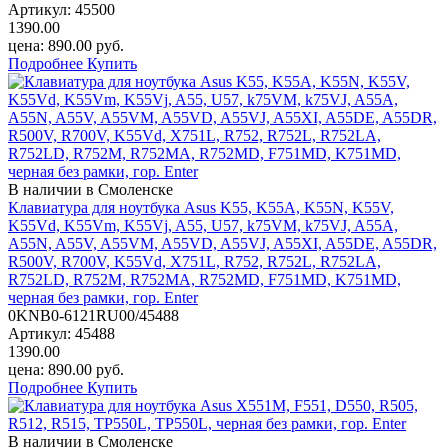
Артикул:
45500
1390.00
цена:
890.00
руб.
Подробнее
Купить
В наличии в Смоленске
Клавиатура для ноутбука Asus K55, K55A, K55N, K55V,
K55Vd, K55Vm, K55Vj, A55, U57, k75VM, k75VJ, A55A,
A55N, A55V, A55VM, A55VD, A55VJ, A55XI, A55DE, A55DR,
R500V, R700V, K55Vd, X751L, R752, R752L, R752LA,
R752LD, R752M, R752MA, R752MD, F751MD, K751MD,
черная без рамки, гор. Enter
0KNB0-6121RU00/45488
Артикул:
45488
1390.00
цена:
890.00
руб.
Подробнее
Купить
В наличии в Смоленске