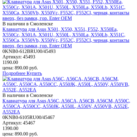
В наличии в Смоленске
Клавиатура для Asus X501, X550, X551, F552, X550Ea,
X550Cc, X501A, X501U, X550L, X550La, X550Lb, X551C,
X550Ca, X550Vb, X550Vc, F552C, F552Cl, черная, контакты
вверх, без рамки, гор. Enter OEM
0KNB0-612BRU00/45493
Артикул:
45493
1190.00
цена:
890.00
руб.
Подробнее
Купить
В наличии в Смоленске
Клавиатура для Asus A56C, A56CA, A56CB, A56CM, A550C,
A550CA, A550CC, A550JK, A550L, A550V, A550VB, A552E,
A552EA
0KNB0-6105RU00/45467
Артикул:
45467
1390.00
цена:
890.00
руб.