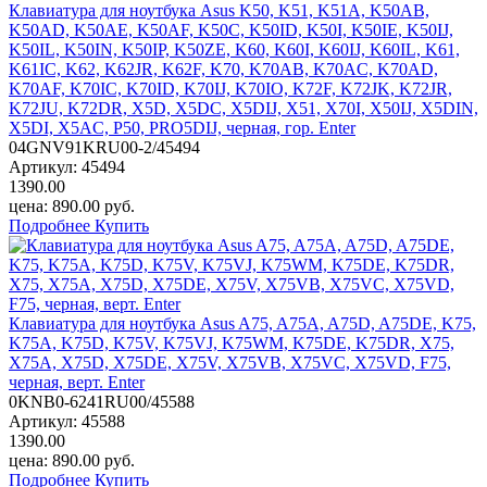
Клавиатура для ноутбука Asus K50, K51, K51A, K50AB,
K50AD, K50AE, K50AF, K50C, K50ID, K50I, K50IE, K50IJ,
K50IL, K50IN, K50IP, K50ZE, K60, K60I, K60IJ, K60IL, K61,
K61IC, K62, K62JR, K62F, K70, K70AB, K70AC, K70AD,
K70AF, K70IC, K70ID, K70IJ, K70IO, K72F, K72JK, K72JR,
K72JU, K72DR, X5D, X5DC, X5DIJ, X51, X70I, X50IJ, X5DIN,
X5DI, X5AC, P50, PRO5DIJ, черная, гор. Enter
04GNV91KRU00-2/45494
Артикул:
45494
1390.00
цена:
890.00
руб.
Подробнее
Купить
Клавиатура для ноутбука Asus A75, A75A, A75D, A75DE, K75,
K75A, K75D, K75V, K75VJ, K75WM, K75DE, K75DR, X75,
X75A, X75D, X75DE, X75V, X75VB, X75VC, X75VD, F75,
черная, верт. Enter
0KNB0-6241RU00/45588
Артикул:
45588
1390.00
цена:
890.00
руб.
Подробнее
Купить