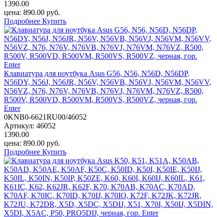
1390.00
цена:
890.00
руб.
Подробнее
Купить
Клавиатура для ноутбука Asus G56, N56, N56D, N56DP,
N56DY, N56J, N56JR, N56V, N56VB, N56VJ, N56VM, N56VV,
N56VZ, N76, N76V, N76VB, N76VJ, N76VM, N76VZ, R500,
R500V, R500VD, R500VM, R500VS, R500VZ, черная, гор.
Enter
0KNB0-6621RU00/46052
Артикул:
46052
1390.00
цена:
890.00
руб.
Подробнее
Купить