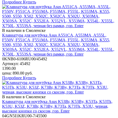
Подробнее
Купить
В наличии в Смоленске
Клавиатура для ноутбука Asus A551CA, A553MA, A555L,
F550V, F551CA, F551MA, F553MA, F555L, K553MA, K555,
S500, S550, X502, X502C. X502CA, X502U, X503MA,
X503SA, X552C, X552EA, X552VL, X553MA, X554L, X555L,
X750L, X553SA, черная без рамки, гор. Enter
0KNB0-6106RU00/45492
Артикул:
45492
1390.00
цена:
890.00
руб.
Подробнее
Купить
В наличии в Смоленске
Клавиатура для ноутбука Asus K53Br, K53By, K53Ta, K53Tk,
K53U, K53Z, K73Br, K73By, K73Ta, K73Tk, X53U, черная,
высокие кнопки со скосом, гор. Enter
04GN5I1KRU00-7/45500