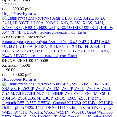
1390.00
цена:
890.00
руб.
Подробнее
Купить
В наличии в Смоленске
Клавиатура для ноутбука Asus UL30, K42, X42E, K42J, A42J,
UL30VT, UL80A, N43SN, K43, P43SJ, X43S, B43J, K43SJ,
K84, N82JG, N82, U31, U30, U31SD, U35, K41, U41JF, X44,
X44L, UL30A, черная с рамкой, гор. Enter
04GNV62KRU00-1/45508
Артикул:
45508
1190.00
цена:
890.00
руб.
Подробнее
Купить