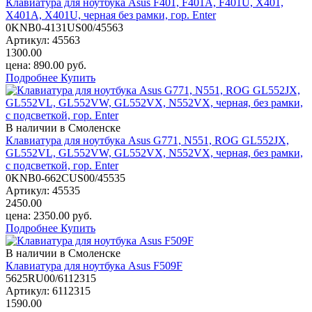
Клавиатура для ноутбука Asus F401, F401A, F401U, X401,
X401A, X401U, черная без рамки, гор. Enter
0KNB0-4131US00/45563
Артикул:
45563
1300.00
цена:
890.00
руб.
Подробнее
Купить
В наличии в Смоленске
Клавиатура для ноутбука Asus G771, N551, ROG GL552JX,
GL552VL, GL552VW, GL552VX, N552VX, черная, без рамки,
с подсветкой, гор. Enter
0KNB0-662CUS00/45535
Артикул:
45535
2450.00
цена:
2350.00
руб.
Подробнее
Купить
В наличии в Смоленске
Клавиатура для ноутбука Asus F509F
5625RU00/6112315
Артикул:
6112315
1590.00