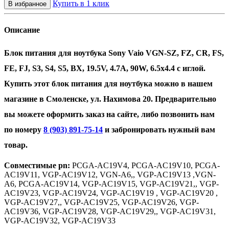
Купить в 1 клик
Описание
Блок питания для ноутбука Sony Vaio VGN-SZ, FZ, CR, FS,
FE, FJ, S3, S4, S5, BX, 19.5V, 4.7A, 90W, 6.5х4.4 с иглой.
Купить этот блок питания для ноутбука можно в нашем
магазине в Смоленске, ул. Нахимова 20. Предварительно
вы можете оформить заказ на сайте, либо позвонить нам
по номеру
8 (903) 891-75-14
и забронировать нужный вам
товар.
Совместимые pn:
PCGA-AC19V4, PCGA-AC19V10, PCGA-
AC19V11, VGP-AC19V12, VGN-A6,, VGP-AC19V13 ,VGN-
A6, PCGA-AC19V14, VGP-AC19V15, VGP-AC19V21,, VGP-
AC19V23, VGP-AC19V24, VGP-AC19V19 , VGP-AC19V20 ,
VGP-AC19V27,, VGP-AC19V25, VGP-AC19V26, VGP-
AC19V36, VGP-AC19V28, VGP-AC19V29,, VGP-AC19V31,
VGP-AC19V32, VGP-AC19V33