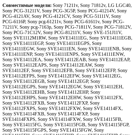
Совместимые модели:
Sony 71211v, Sony 71812v, LG LGC40, Sony PCG-31211V, Sony PCG-3G5P, Sony PCG-41214V, Sony PCG-4121AV, Sony PCG-4121СV, Sony PCG-51111V, Sony PCG-6116P, Sony pcg-61211v, Sony PCG-61611v, Sony PCG-71211V, Sony pcg-7163p, Sony PCG-71811V, Sony PCG-71812V, Sony PCG-71C12V, Sony PCG-81211V, Sony SVE-151J11V, Sony SVE1112M1RW, Sony SVE14111EG, Sony SVE14111EGB, Sony SVE14111EGP, Sony SVE14111EGPS, Sony SVE14111EGW, Sony SVE14111EN, Sony SVE14111ENB, Sony SVE14111ENP, Sony SVE14111ENPS, Sony SVE14111ENW, Sony SVE14112EA, Sony SVE14112EAB, Sony SVE14112EAP, Sony SVE14112EAPS, Sony SVE14112EAW, Sony SVE14112EF, Sony SVE14112EFB, Sony SVE14112EFP, Sony SVE14112EFPS, Sony SVE14112EFW, Sony SVE14112EG, Sony SVE14112EGB, Sony SVE14112EGP, Sony SVE14112EGPS, Sony SVE14112EGW, Sony SVE14112EH, Sony SVE14112EHB, Sony SVE14112EHP, Sony SVE14112EHPS, Sony SVE14112EHW, Sony SVE14112FX, Sony SVE14112FXB, Sony SVE14112FXP, Sony SVE14112FXPS, Sony SVE14112FXW, Sony SVE14114FX, Sony SVE14114FXB, Sony SVE14114FXP, Sony SVE14114FXPS, Sony SVE14114FXW, Sony SVE14115FB, Sony SVE14115FG, Sony SVE14115FGB, Sony SVE14115FGP, Sony SVE14115FGPS, Sony SVE14115FGW, Sony SVE14115FH, Sony SVE14115FHB, Sony SVE14115FHP, Sony SVE14115FHPS, Sony SVE14115FHW, Sony SVE14115FN, Sony SVE14115FNB, Sony SVE14115FNP, Sony SVE14115FNPS, Sony SVE14115FNW, Sony SVE14115FP, Sony SVE14115FPS, Sony SVE14115FW, Sony SVE14115YC, Sony SVE14115YCB, Sony SVE14115YCP, Sony SVE14115YCPS, Sony SVE14115YCW, Sony SVE14116EC, Sony SVE14116ECB, Sony SVE14116ECP, Sony SVE14116ECPS, Sony SVE14116ECW, Sony SVE14AE12V, Sony sve14aj15v, Sony SVE1511, Sony SVE15112FX, Sony SVE15112FXS, Sony SVE15112FXSB, Sony SVE15112FXSP, Sony SVE15112FXSPS, Sony SVE15112FXSW, Sony SVE15113FX, Sony SVE15113FXS, Sony SVE15113FXSB, Sony SVE15113FXSP, Sony SVE15113FXSPS, Sony SVE15113FXSW, Sony SVE15114FJ, Sony SVE15114FJB, Sony SVE15114FJP, Sony SVE15114FJPS, Sony SVE15114FJW, Sony SVE15114FX, Sony SVE15114FXS, Sony SVE15114FXSB, Sony SVE15114FXSP, Sony SVE15114FXSPS, Sony SVE15114FXSW, Sony SVE15115EA, Sony SVE15115EAB, Sony SVE15115EAP, Sony SVE15115EAPS, Sony SVE15115EAW, Sony SVE15115EG, Sony SVE15115EGB, Sony SVE15115EGP, Sony SVE15115EGPS, Sony SVE15115EGW, Sony SVE15115EH, Sony SVE15115EHB, Sony SVE15115EHP, Sony SVE15115EHPS, Sony SVE15115EHW, Sony SVE15115EN, Sony SVE15115ENB, Sony SVE15115ENP, Sony SVE15115ENPS, Sony SVE15115ENW, Sony SVE15115FX, Sony SVE15115FXS, Sony SVE15115FXSB, Sony SVE15115FXSP, Sony SVE15115FXSPS, Sony SVE15115FXSW, Sony SVE15117FB, Sony SVE15117FN, Sony SVE15117FNB, Sony SVE15117FNP, Sony SVE15117FNPS, Sony SVE15117FNW, Sony SVE15117FP, Sony SVE15117FPS, Sony SVE15117FW, Sony SVE15118EC, Sony SVE15118ECB, Sony SVE15118ECP, Sony SVE15118ECPS, Sony SVE15118ECW, Sony SVE15118FA, Sony SVE15118FAB, Sony SVE15118FAP, Sony SVE15118FAPS, Sony SVE15118FAW, Sony SVE15118FB, Sony SVE15118FG, Sony SVE15118FGB, Sony SVE15118FGP, Sony SVE15118FGPS, Sony SVE15118FGW, Sony SVE15118FN, Sony SVE15118FNB, Sony SVE15118FNP, Sony SVE15118FNPS, Sony SVE15118FNW, Sony SVE15118FP, Sony SVE15118FPS, Sony SVE15118FW, Sony SVE151190X, Sony SVE151190XB, Sony SVE151190XP, Sony SVE151190XPS, Sony SVE151190XW, Sony SVE15119FJ, Sony SVE15119FJB, Sony SVE15119FJP, Sony SVE15119FJPS, Sony SVE15119FJW, Sony SVE1511A1E, Sony SVE1511A1EB, Sony SVE1511A1EP, Sony SVE1511A1EPS, Sony SVE1511A1EW, Sony SVE1511A4E, Sony SVE1511A4EB, Sony SVE1511A4EP, Sony SVE1511A4EPS, Sony SVE1511A4EW, Sony SVE1511AEN, Sony SVE1511AENB, Sony SVE1511AENP, Sony SVE1511AENPS, Sony SVE1511AENW, Sony SVE1511AFX, Sony SVE1511B1RW, Sony SVE1511C1R, Sony SVE1511C1RSI, Sony SVE1511C1RW, Sony SVE1511N1R, Sony SVE1511N1RB, Sony SVE1511S9R, Sony sve1511s9rb, Sony SVE1511T1R, Sony SVE1511V1R, Sony SVE1511V1RSI, Sony SVE1511V1RW, Sony SVE1511X1R, Sony SVE1511X1RSI, Sony SVE1512L1RW, Sony SVE1512Q1RW, Sony SVE1513E1RW, Sony SVE1513L1RB, Sony SVE151C11V, Sony SVE151J11V, Sony SVE151J13V, Sony SVE17, Sony SVE1711, Sony SVE17115FG, Sony SVE17115FGB, Sony SVE17115FGP, Sony SVE17115FGPS, Sony SVE17115FGW, Sony SVE1711A4E, Sony SVE1711A4EB, Sony SVE1711A4EP, Sony SVE1711A4EPS, Sony SVE1711A4EW, Sony SVE1711AJB, Sony SVE1711AJP, Sony SVE1711AJPS, Sony SVE1711AJW, Sony SVE1711B4E, Sony SVE1711B4EB, Sony SVE1711B4EP, Sony SVE1711B4EPS, Sony SVE1711B4EW, Sony SVE1711C5E, Sony SVE1711C5EB, Sony SVE1711C5EP, Sony SVE1711C5EPS, Sony SVE1711C5EW, Sony SVE1711F1E, Sony SVE1711F1EB, Sony SVE1711F1EP, Sony SVE1711F1EPS, Sony SVE1711F1EW, Sony SVE1711G1E, Sony SVE1711G1EB, Sony SVE1711G1EP, Sony SVE1711G1EPS, Sony SVE1711G1EW, Sony SVE1711G1R, Sony SVE1711G1RB, Sony SVE1711G1RP, Sony SVE1711G1RPS, Sony SVE1711G1RW, Sony SVE1711H1E, Sony SVE1711H1EB, Sony SVE1711H1EP, Sony SVE1711H1EPS, Sony SVE1711H1EW, Sony SVE1711J1E, Sony SVE1711J1EB, Sony SVE1711J1EP, Sony SVE1711J1EPS, Sony SVE1711J1EW, Sony SVE1711K1E, Sony SVE1711K1EB, Sony SVE1711K1EP, Sony SVE1711K1EPS, Sony SVE1711K1EW, Sony SVE1711L1E, Sony SVE1711L1EB, Sony SVE1711L1EP, Sony SVE1711L1EPS, Sony SVE1711L1EW, Sony SVE1711P1E, Sony SVE1711P1EB, Sony SVE1711P1EP, Sony SVE1711P1EPS, Sony SVE1711P1EW, Sony SVE1711Q1E, Sony SVE1711Q1EB, Sony SVE1711Q1EP, Sony SVE1711Q1EPS, Sony SVE1711Q1EW, Sony SVE1711Q1R, Sony SVE1711Q1RB, Sony SVE1711Q1RP, Sony SVE1711Q1RPS, Sony SVE1711Q1RW, Sony SVE1711R1E, Sony SVE1711R1EB, Sony SVE1711R1EP, Sony SVE1711R1EPS, Sony SVE1711R1EW, Sony SVE1711S9E, Sony SVE1711S9EB, Sony SVE1711S9EP, Sony SVE1711S9EPS, Sony SVE1711S9EW, Sony SVE1711S9R, Sony sve1711s9rb, Sony SVE1711S9RP, Sony SVE1711S9RPS, Sony SVE1711S9RW, Sony SVE1711T1E, Sony SVE1711T1EB, Sony SVE1711T1EP, Sony SVE1711T1EPS, Sony SVE1711T1EW, Sony SVE1711T1R, Sony SVE1711T1RB, Sony SVE1711T1RP, Sony SVE1711T1RPS, Sony SVE1711T1RW, Sony SVE1711V1E, Sony SVE1711V1EB, Sony SVE1711V1EP, Sony SVE1711V1EPS, Sony SVE1711V1EW, Sony SVE1711V1R, Sony SVE1711V1RB, Sony SVE1711V1RP, Sony SVE1711V1RPS, Sony SVE1711V1RW, Sony SVE1711W1E, Sony SVE1711W1EB, Sony SVE1711W1EP, Sony SVE1711W1EPS, Sony SVE1711W1EW, Sony SVE1711X1E, Sony SVE1711X1EB, Sony SVE1711X1EP, Sony SVE1711X1EPS, Sony SVE1711X1EW, Sony SVE1711Z1E, Sony SVE1711Z1EB, Sony SVE1711Z1EP, Sony SVE1711Z1EPS, Sony SVE1711Z1EW, Sony SVE1711Z1R, Sony SVE1711Z1RB, Sony SVE1711Z1RP, Sony SVE1711Z1RPS, Sony SVE1711Z1RW, Sony SVE1712, Sony SVE17122CX, Sony SVE17122CXB, Sony SVE17122CXP, Sony SVE17122CXPS, Sony SVE17122CXW, Sony SVE17125CG, Sony SVE17125CGB, Sony SVE17125CGP, Sony SVE17125CGPS, Sony SVE17125CGW, Sony SVE17125CV, Sony SVE17125CVB, Sony SVE17125CVP, Sony SVE17125CVPS, Sony SVE17125CVW, Sony SVE17125CX, Sony SVE17125CXB, Sony SVE17125CXP, Sony SVE17125CXPS, Sony SVE17125CXW, Sony SVE17127CX, Sony SVE17127CXB, Sony SVE17127CXP, Sony SVE17127CXPS, Sony SVE17127CXW, Sony SVE171290X, Sony SVE171290XB, Sony SVE171290XP, Sony SVE171290XPS, Sony SVE171290XW, Sony SVE17129CC, Sony SVE17129CCB, Sony SVE17129CCP, Sony SVE17129CCPS, Sony SVE17129CCW, Sony SVE1712A4E, Sony SVE1712A4EB, Sony SVE1712A4EP, Sony SVE1712A4EPS, Sony SVE1712A4EW, Sony SVE1712ACX, Sony SVE1712ACXB, Sony SVE1712ACXP, Sony SVE1712ACXPS, Sony SVE1712ACXW, Sony SVE1712AJB, Sony SVE1712AJP, Sony SVE1712AJPS, Sony SVE1712AJW, Sony SVE1712B4E, Sony SVE1712B4EB, Sony SVE1712B4EP, Sony SVE1712B4EPS, Sony SVE1712B4EW, Sony SVE1712BCX, Sony SVE1712BCXB, Sony SVE1712BCXP, Sony SVE1712BCXPS, Sony SVE1712BCXW, Sony SVE1712C1E, Sony SVE1712C1EB, Sony SVE1712C1EP, Sony SVE1712C1EPS, Sony SVE1712C1EW, Sony SVE1712C4E, Sony SVE1712C4EB, Sony SVE1712C4EP, Sony SVE1712C4EPS, Sony SVE1712C4EW, Sony SVE1712C5E, Sony SVE1712C5EB, Sony SVE1712C5EP, Sony SVE1712C5EPS, Sony SVE1712C5EW, Sony SVE1712E1R, Sony SVE1712E1RB, Sony SVE1712E1RP, Sony SVE1712E1RPS, Sony SVE1712E1RW, Sony SVE1712E1RW, Sony SVE1712E4E, Sony SVE1712E4EB, Sony SVE1712E4EP, Sony SVE1712E4EPS, Sony SVE1712E4EW, Sony SVE1712F1E, Sony SVE1712F1EB, Sony SVE1712F1EP, Sony SVE1712F1EPS, Sony SVE1712F1EW, Sony SVE1712H1E, Sony SVE1712H1EB, Sony SVE1712H1EP, Sony SVE1712H1EPS, Sony SVE1712H1EW, Sony SVE1712K1E, Sony SVE1712K1EB, Sony SVE1712K1EP, Sony SVE1712K1EPS, Sony SVE1712K1EW, Sony SVE1712L1E, Sony SVE1712L1EB, Sony SVE1712L1EP, Sony SVE1712L1EPS, Sony SVE1712L1EW, Sony SVE1712M1E, Sony SVE1712M1EB, Sony SVE1712M1EP, Sony SVE1712M1EPS, Sony SVE1712M1EW, Sony SVE1712N1E, Sony SVE1712N1EB, Sony SVE1712N1EP, Sony SVE1712N1EPS, Sony SVE1712N1EW, Sony SVE1712P1E, Sony SVE1712P1EB, Sony SVE1712P1EP, Sony SVE1712P1EPS, Sony SVE1712P1EW, Sony SVE1712P1R, Sony SVE1712P1RB, Sony SVE1712P1RP, Sony SVE1712P1RPS, Sony SVE1712P1RW, Sony SVE1712Q1E, Sony SVE1712Q1EB, Sony SVE1712Q1EP, Sony SVE1712Q1EPS, Sony SVE1712Q1EW, Sony SVE1712S1E, Sony SVE1712S1EB, Sony SVE1712S1EP, Sony SVE1712S1EPS, Sony SVE1712S1EW, Sony SVE1712S1R, Sony SVE1712S1RB, Sony SVE1712S1RP, Sony SVE1712S1RPS, Sony SVE1712S1RW, Sony SVE1712T1E, Sony SVE1712T1EB, Sony SVE1712T1EP, Sony SVE1712T1EPS, Sony SVE1712T1EW, Sony SVE1712T1R, Sony SVE1712T1RB, Sony SVE1712T1RP, Sony SVE1712T1RPS, Sony SVE1712T1RW, Sony SVE1712V1E, Sony SVE1712V1EB, Sony SVE1712V1EP, Sony SVE1712V1EPS, Sony SVE1712V1EW, Sony SVE1712V1R, Sony SVE1712V1RB, Sony SVE1712V1RP, Sony SVE1712V1RPS, Sony SVE1712V1RW, Sony SVE1712W1E, Sony SVE1712W1EB, Sony SVE1712W1EP, Sony SVE1712W1EPS, Sony SVE1712W1EW, Sony SVE1712Z1E, Sony SVE1712Z1EB, Sony SVE1712Z1EP, Sony SVE1712Z1EPS, Sony SVE1712Z1EW, Sony SVE1712Z1R, Sony SVE1712Z1RB, Sony SVE1712Z1RP, Sony SVE1712Z1RPS, Sony SVE1712Z1RW, Sony SVE171A11V, Sony SVE171C11M, Sony SVE171C11V, Sony SVE171E13V, Sony SVE171G11V, Sony SVF14A14CXP, Sony SVF14A15SCB, Sony SVF14A15ST, Sony SVF14A17SCB, Sony SVF14A18SCB, Sony SVF14A1C001S, Sony SVF14A1C004B, Sony SVF14A1C5E, Sony SVF14A1M2E, Sony SVF14A1S9R, Sony SVF14AC1QL, Sony SVF1521B1RW, Sony SVF152A29V, Sony svf152c29v, Sony SVF15A, Sony SVF15A13CW, Sony SVF15A15CW, Sony SVF15A15ST, Sony SVF15A16CGS, Sony SVF15A16CXB, Sony SVF15A16SC, Sony SVF15A16SCB, Sony SVF15A17CJS, Sony SVF15A17SCB, Sony SVF15A18SCB, Sony SVF15A1A4E, Sony SVF15A1ACXB, Son