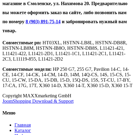
магазине в Смоленске, ул. Нахимова 20. Предварительно
вы можете оформить заказ на сайте, либо позвонить нам
по номеру
8 (903) 891-75-14
и забронировать нужный вам
товар.
Совместимые pn:
HT03XL, HSTNN-LB8L, HSTNN-DB8R,
HSTNN-LB8M, HSTNN-IB8O, HSTNN-DB8S, L11421-421,
L11421-422, L11421-2D1, L11421-1C1, L11421-2C1, L11421-
2C3, L11119-855, L11421-2D2
Совместимые модели:
HP 250 G7, 255 G7, Pavilion 14-C, 14-
CE, 14-CF, 14-CK, 14-CM, 14-D, 14M, 14Q-CS, 14S, 15-CS, 15-
CU, 15-CW, 15-DA, 15-DB, 15-D, 15Q-DS, 15S, 5T-CU, 17-BY,
17-CA, 17G, 17T, X360 14-D, X360 14-T, X360 15-D, X360 15-T
Copyright MAXXmarketing GmbH
JoomShopping Download & Support
Меню
Главная
Каталог