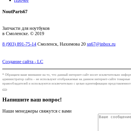
Прочее
NoutParts67
Запчасти для ноутбуков
в Смоленске. © 2019
8 (903) 891-75-14
Смоленск, Нахимова 20
sn67@inbox.ru
Создание сайта -
LC
* Обращаем ваше внимание на то, что данный интернет-сайт носит исключительно информ
администратор сайта – не используют отображаемые на данном интернет-сайте товарные з
правообладателей и используются исключительно с целью идентификации представленного
Напишите ваш вопрос!
Наши менеджеры свяжутся с вами