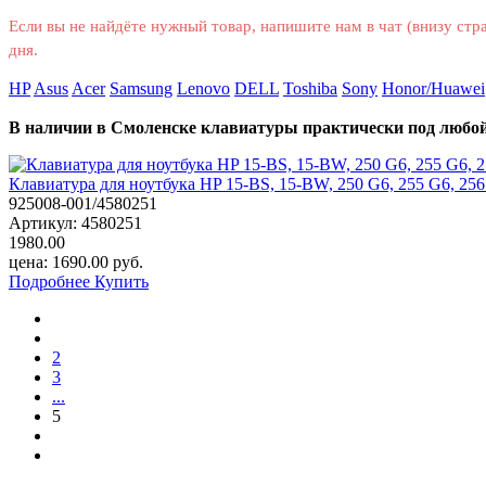
Если вы не найдёте нужный товар, напишите нам в чат (внизу ст
дня.
HP
Asus
Acer
Samsung
Lenovo
DELL
Toshiba
Sony
Honor/Huawei
В наличии в Смоленске клавиатуры практически под любой 
Клавиатура для ноутбука HP 15-BS, 15-BW, 250 G6, 255 G6, 256 
925008-001/4580251
Артикул:
4580251
1980.00
цена:
1690.00
руб.
Подробнее
Купить
2
3
...
5