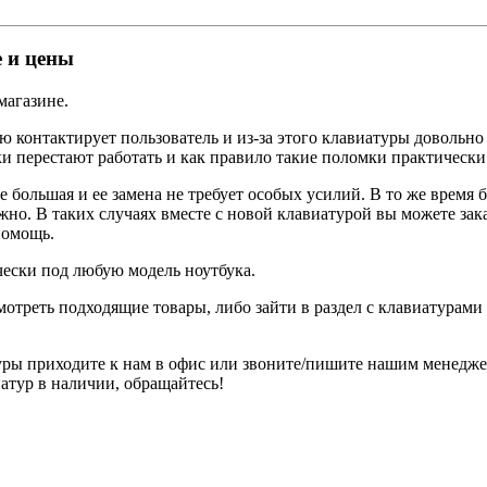
 и цены
магазине.
ю контактирует пользователь и из-за этого клавиатуры довольно
ки перестают работать и как правило такие поломки практически
е большая и ее замена не требует особых усилий. В то же время
о. В таких случаях вместе с новой клавиатурой вы можете зака
помощь.
ески под любую модель ноутбука.
мотреть подходящие товары, либо зайти в раздел с клавиатурам
уры приходите к нам в офис или звоните/пишите нашим менедж
атур в наличии, обращайтесь!