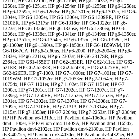
1211er, HP G6-1215er, HP g6-1216er, HP g6-1243se, HP g6-
1250er, HP g6-1251er, HP g6-1254er, HP g6-1255er, HP g6-1258er,
HP g6-1259er, HP g6-1263sr, HP g6-1301er, HP g6-1302er, HP G6-
1304er, HP G6-1305er, HP G6-1306er, HP G6-1309ER, HP G6-
1310ER, HP g6-1317sr, HP G6-1318er, HP G6-1322er, HP g6-
1323sr, HP G6-1324er, HP g6-1335se, HP G6-1336eg, HP G6-
1336er, HP g6-1338er, HP g6-1341er, HP g6-1349er, HP g6-1350er,
HP g6-1351er, HP G6-1354er, HP g6-1355er, HP G6-1358er, HP
g6-1360er, HP g6-1390sa, HP g6-1b50us, HP G6-1B59WM, HP
G6-1B67CA, HP g6-1d60us, HP g6-2000, HP g6-2004er, HP g6-
2183er, HP g6-2211sr, HP g6-2307sr, HP G6-2317SR, HP g6-
2364er, HP G61-455ET, HP G62-a83ER, HP G62-b11er, HP G62-
b21ER, HP G62-b23ER, HP G62-b24ER, HP G62-b25ER, HP
G62-b26ER, HP g7-1000, HP G7-1000er, HP G7-1001er, HP G7-
1019WM, HP G7-1052er, HP g7-1053er, HP g7-1054er, HP g7-
1075dx, HP G7-1101er, HP g7-1102er, HP G7-1151er, HP G7-
1200er, HP g7-1201er, HP G7-1202er, HP G7-1207er, HP g7-
1239sg, HP G7-1250ER, HP G7-1252er, HP G7-1253er, HP g7-
1301er, HP G7-1302er, HP G7-1307er, HP G7-1308er, HP G7-
1309er, HP G7-1310ER, HP g7-1313, HP G7-1314sr, HP g7-
1315sr, HP g7-1353er, HP G7-2204sr, HP g7-2253sr, HP g7-2364er,
HP HP Pavilion g6-1313er, HP Pavilion dm4-1060us, HP Pavilion
dm4-1100er, HP Pavilion dm4-1140SA, HP Pavilion dm4-1165dx,
HP Pavilion dm4-2102er, HP Pavilion dm4-2180us, HP Pavilion
dv3-4025er, HP Pavilion dv3-4030er, HP Pavilion dv3-4325er, HP