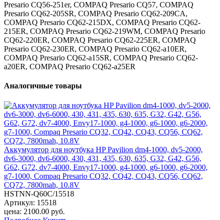
Presario CQ56-251er, COMPAQ Presario CQ57, COMPAQ
Presario CQ62-205SR, COMPAQ Presario CQ62-209CA,
COMPAQ Presario CQ62-215DX, COMPAQ Presario CQ62-
215ER, COMPAQ Presario CQ62-219WM, COMPAQ Presario
CQ62-220ER, COMPAQ Presario CQ62-225ER, COMPAQ
Presario CQ62-230ER, COMPAQ Presario CQ62-a10ER,
COMPAQ Presario CQ62-a15SR, COMPAQ Presario CQ62-
a20ER, COMPAQ Presario CQ62-a25ER
Аналогичные товары
Аккумулятор для ноутбука HP Pavilion dm4-1000, dv5-2000,
dv6-3000, dv6-6000, 430, 431, 435, 630, 635, G32, G42, G56,
G62, G72, dv7-4000, Envy17-1000, g4-1000, g6-1000, g6-2000,
g7-1000, Compaq Presario CQ32, CQ42, CQ43, CQ56, CQ62,
CQ72, 7800mah, 10.8V
HSTNN-Q60C/15518
Артикул:
15518
цена:
2100.00
руб.