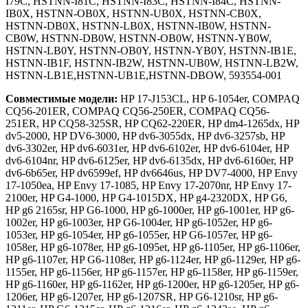
I79C, HSTNN-I81C, HSTNN-I83C, HSTNN-I84C, HSTNN-
IB0X, HSTNN-OB0X, HSTNN-UB0X, HSTNN-CB0X,
HSTNN-DB0X, HSTNN-LB0X, HSTNN-IB0W, HSTNN-
CB0W, HSTNN-DB0W, HSTNN-OB0W, HSTNN-YB0W,
HSTNN-LB0Y, HSTNN-OB0Y, HSTNN-YB0Y, HSTNN-IB1E,
HSTNN-IB1F, HSTNN-IB2W, HSTNN-UB0W, HSTNN-LB2W,
HSTNN-LB1E,HSTNN-UB1E,HSTNN-DBOW, 593554-001
Совместимые модели:
HP 17-J153CL, HP 6-1054er, COMPAQ
CQ56-201ER, COMPAQ CQ56-250ER, COMPAQ CQ56-
251ER, HP CQ58-325SR, HP CQ62-220ER, HP dm4-1265dx, HP
dv5-2000, HP DV6-3000, HP dv6-3055dx, HP dv6-3257sb, HP
dv6-3302er, HP dv6-6031er, HP dv6-6102er, HP dv6-6104er, HP
dv6-6104nr, HP dv6-6125er, HP dv6-6135dx, HP dv6-6160er, HP
dv6-6b65er, HP dv6599ef, HP dv6646us, HP DV7-4000, HP Envy
17-1050ea, HP Envy 17-1085, HP Envy 17-2070nr, HP Envy 17-
2100er, HP G4-1000, HP G4-1015DX, HP g4-2320DX, HP G6,
HP g6 2165sr, HP G6-1000, HP g6-1000er, HP g6-1001er, HP g6-
1002er, HP g6-1003er, HP G6-1004er, HP g6-1052er, HP g6-
1053er, HP g6-1054er, HP g6-1055er, HP G6-1057er, HP g6-
1058er, HP g6-1078er, HP g6-1095et, HP g6-1105er, HP g6-1106er,
HP g6-1107er, HP G6-1108er, HP g6-1124er, HP g6-1129er, HP g6-
1155er, HP g6-1156er, HP g6-1157er, HP g6-1158er, HP g6-1159er,
HP g6-1160er, HP g6-1162er, HP g6-1200er, HP g6-1205er, HP g6-
1206er, HP g6-1207er, HP g6-1207SR, HP G6-1210sr, HP g6-