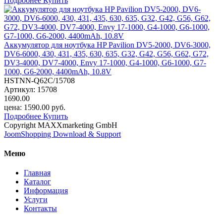
Подробнее
Купить
Аккумулятор для ноутбука HP Pavilion DV5-2000, DV6-3000,
DV6-6000, 430, 431, 435, 630, 635, G32, G42, G56, G62, G72,
DV3-4000, DV7-4000, Envy 17-1000, G4-1000, G6-1000, G7-
1000, G6-2000, 4400mAh, 10.8V
HSTNN-Q62C/15708
Артикул:
15708
1690.00
цена:
1590.00
руб.
Подробнее
Купить
Copyright MAXXmarketing GmbH
JoomShopping Download & Support
Меню
Главная
Каталог
Информация
Услуги
Контакты